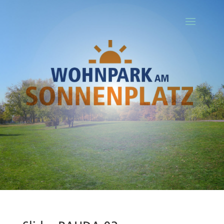
Ihr Titel
Your content goes here. Edit or remove this text inline or in the
module Content settings. You can also style every aspect of this
content in the module Design settings and even apply custom CSS
to this text in the module Advanced settings.