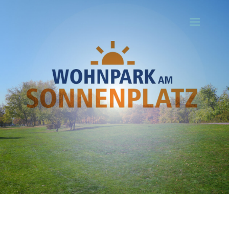
Ihr Titel
Your content goes here. Edit or remove this text inline or in the
module Content settings. You can also style every aspect of this
content in the module Design settings and even apply custom CSS
to this text in the module Advanced settings.