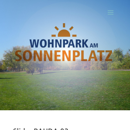
Ihr Titel
Your content goes here. Edit or remove this text inline or in the
module Content settings. You can also style every aspect of this
content in the module Design settings and even apply custom CSS
to this text in the module Advanced settings.