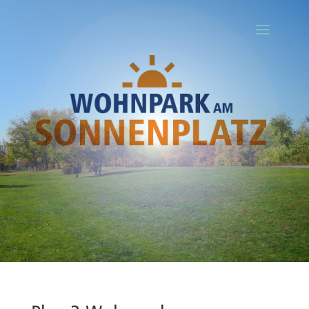
Ihr Titel
Your content goes here. Edit or remove this text inline or in the
module Content settings. You can also style every aspect of this
content in the module Design settings and even apply custom CSS
to this text in the module Advanced settings.