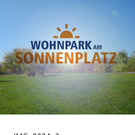
Ihr Titel
Your content goes here. Edit or remove this text inline or in the
module Content settings. You can also style every aspect of this
content in the module Design settings and even apply custom CSS
to this text in the module Advanced settings.