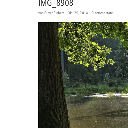
IMG_8908
von
Oliver Siebert
|
Okt. 29, 2014
|
0 Kommentare