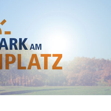
he module Content settings. You can also style every aspect of this content in the module De