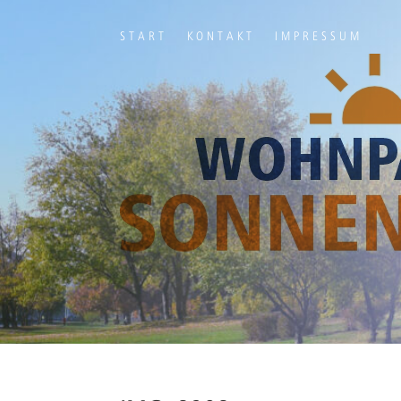
START
KONTAKT
IMPRESSUM
Ihr Titel
Your content goes here. Edit or remove this text inline or in t
module Advanced settings.