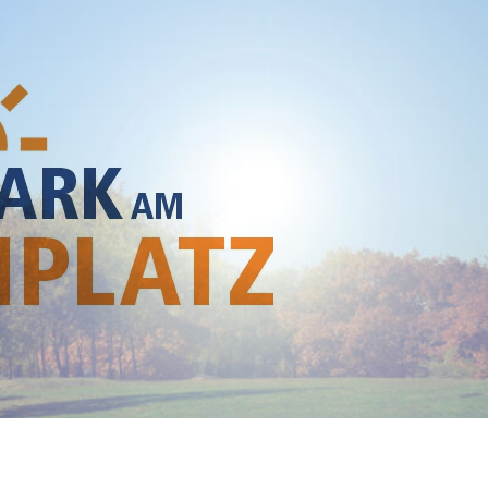
he module Content settings. You can also style every aspect of this content in the module De