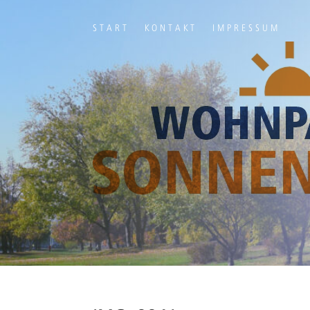
START
KONTAKT
IMPRESSUM
Ihr Titel
Your content goes here. Edit or remove this text inline or in t
module Advanced settings.