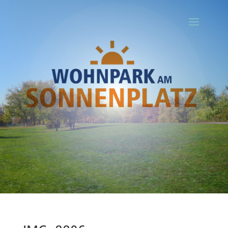
Ihr Titel
Your content goes here. Edit or remove this text inline or in the
module Content settings. You can also style every aspect of this
content in the module Design settings and even apply custom CSS
to this text in the module Advanced settings.