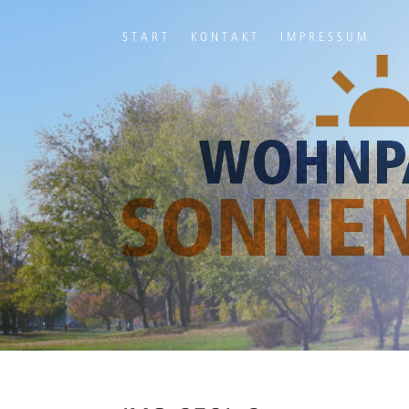
START
KONTAKT
IMPRESSUM
Ihr Titel
Your content goes here. Edit or remove this text inline or in t
module Advanced settings.