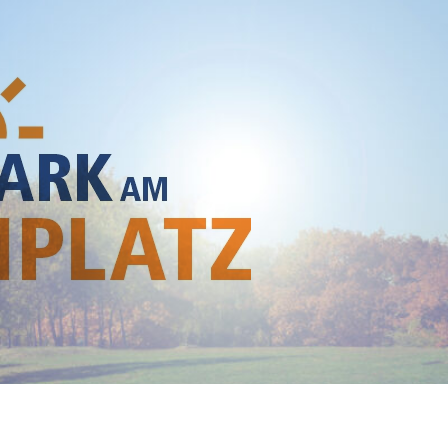
he module Content settings. You can also style every aspect of this content in the module De