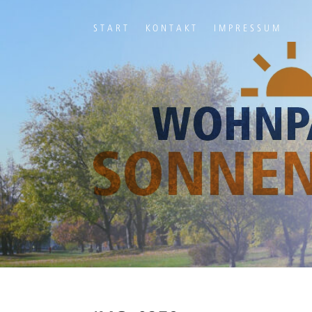
START
KONTAKT
IMPRESSUM
Ihr Titel
Your content goes here. Edit or remove this text inline or in t
module Advanced settings.