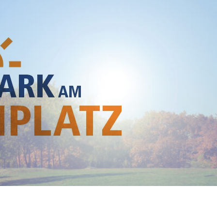
he module Content settings. You can also style every aspect of this content in the module De