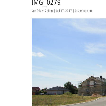
IMG_0279
von
Oliver Siebert
|
Juli 17, 2017
|
0 Kommentare