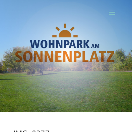
Ihr Titel
Your content goes here. Edit or remove this text inline or in the
module Content settings. You can also style every aspect of this
content in the module Design settings and even apply custom CSS
to this text in the module Advanced settings.