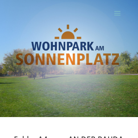
Ihr Titel
Your content goes here. Edit or remove this text inline or in the
module Content settings. You can also style every aspect of this
content in the module Design settings and even apply custom CSS
to this text in the module Advanced settings.