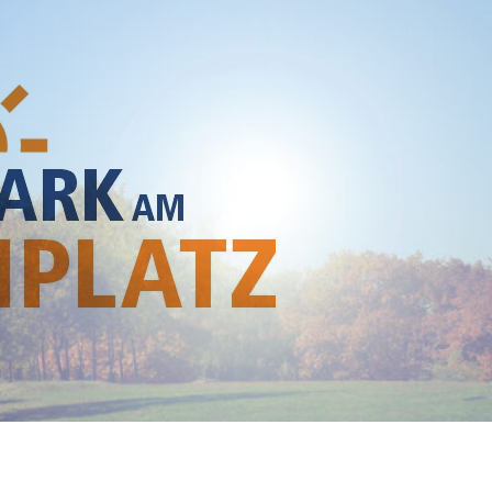
he module Content settings. You can also style every aspect of this content in the module De