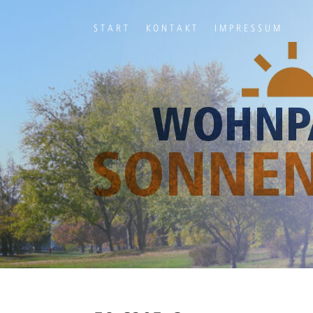
START
KONTAKT
IMPRESSUM
Ihr Titel
Your content goes here. Edit or remove this text inline or in t
module Advanced settings.