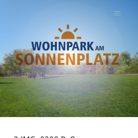
Ihr Titel
Your content goes here. Edit or remove this text inline or in the
module Content settings. You can also style every aspect of this
content in the module Design settings and even apply custom CSS
to this text in the module Advanced settings.