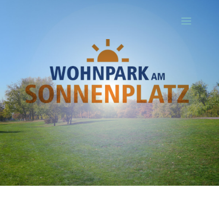
Ihr Titel
Your content goes here. Edit or remove this text inline or in the
module Content settings. You can also style every aspect of this
content in the module Design settings and even apply custom CSS
to this text in the module Advanced settings.